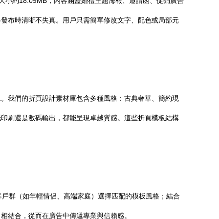
大小約18.09MB，內容涵蓋婚禮主題海報、邀請函、促銷廣告
絡發布時清晰不失真。用戶只需簡單修改文字、配色或局部元
息。我們的折頁設計素材庫包含多種風格：古典奢華、簡約現
紙印刷還是數碼輸出，都能呈現卓越質感。這些折頁模板結構
客戶群（如年輕情侶、高端家庭）選擇匹配的模板風格；結合
力相結合，從而在廣告中傳遞專業與信賴感。