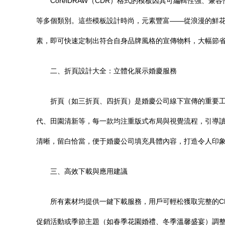
CorelDRAW（CDR）格式的模板因其可編輯性強、
等多個類別。這些模板設計時尚，元素豐富——從浪漫的鮮
素，即可快速定制出符合自身品牌風格的宣傳物料，大幅節
二、折頁設計大全：立體化展示婚慶服務
折頁（如三折頁、四折頁）是婚慶公司線下宣傳的重要
代、田園清新等，每一款均注重版式布局與視覺流程，引導
清晰，留白恰當，便于婚慶公司填充具體內容，打造令人印
三、高效下載與應用建議
所有素材均提供一鍵下載服務，用戶可輕松獲取完整的C
促銷活動或季節主題（如春季花園婚禮、冬季溫馨盛宴）調