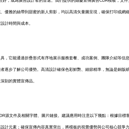
兼容性好，成為廣告設計者的首選。我們提供的婚慶宣傳廣告CDR模板，文件
花、優雅的絲帶到甜蜜的新人剪影，均以高清矢量圖呈現，確保打印或網
省設計時間與成本。
工具，它能通過折疊形式有序地展示服務套餐、成功案例、團隊介紹等信
讀者逐步了解公司優勢。高清設計確保色彩鮮艷、細節精準，無論是銅版
象深刻的實體宣傳品。
DR源文件及相關字體、圖片鏈接。建議應用時注意以下幾點：根據目標
整設計元素；確保宣傳內容真實突出，將模板的視覺優勢與公司核心競爭